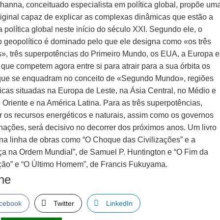
hanna, conceituado especialista em política global, propõe um
original capaz de explicar as complexas dinâmicas que estão a
a política global neste início do século XXI. Segundo ele, o
 geopolítico é dominado pelo que ele designa como «os três
s», três superpotências do Primeiro Mundo, os EUA, a Europa e
que competem agora entre si para atrair para a sua órbita os
que se enquadram no conceito de «Segundo Mundo», regiões
gicas situadas na Europa de Leste, na Ásia Central, no Médio e
 Oriente e na América Latina. Para as três superpotências,
ar os recursos energéticos e naturais, assim como os governos
nações, será decisivo no decorrer dos próximos anos. Um livro
 na linha de obras como “O Choque das Civilizações” e a
a na Ordem Mundial”, de Samuel P. Huntington e “O Fim da
ação” e “O Último Homem”, de Francis Fukuyama.
lhe
cebook
Twitter
LinkedIn