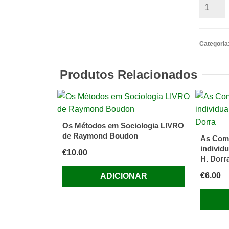
Quantid
de
O
Segund
Categoria
Mundo
De
Produtos Relacionados
Parag
Khanna
Os Métodos em Sociologia LIVRO
de Raymond Boudon
As Comu
individu
€
10.00
H. Dorr
€
6.00
ADICIONAR