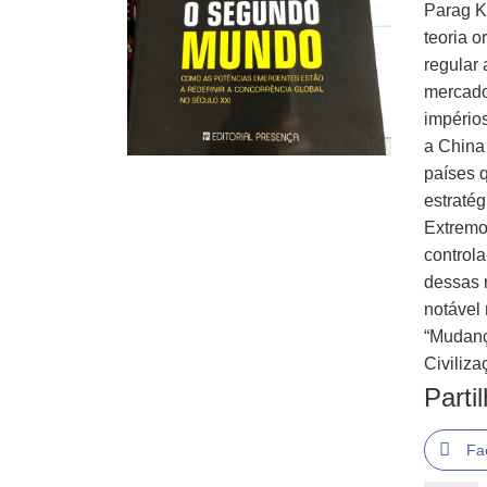
Parag K
teoria 
regular 
mercado
império
a China 
países 
estraté
Extremo
control
dessas 
notável
“Mudanç
Civiliz
Parti
Fa