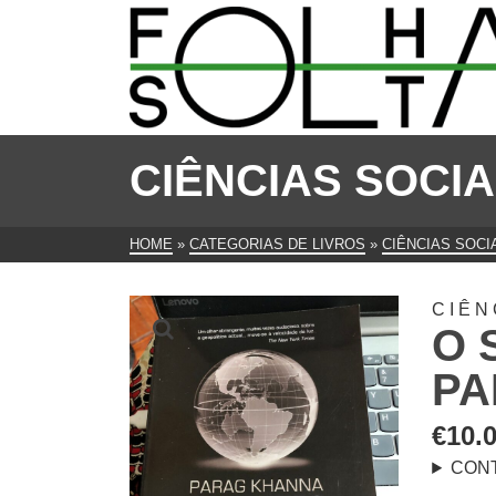
CIÊNCIAS SOCIA
HOME
»
CATEGORIAS DE LIVROS
»
CIÊNCIAS SOCI
CIÊN
O 
PA
€
10.
CON