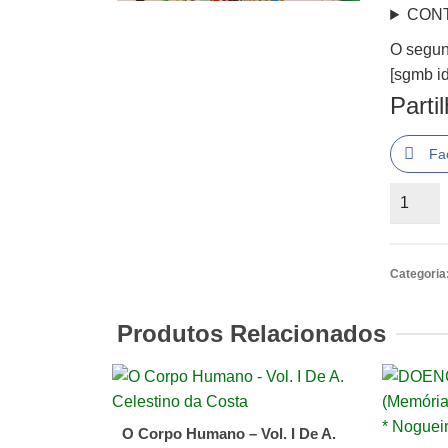
CON
O segun
[sgmb id
Parti
Fa
Quantid
de
O
segund
Categoria
cerco
de
Produtos Relacionados
Dio
Série
F
Vidas
O Corpo Humano – Vol. I De A.
Heróica