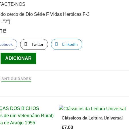
TACTE-NOS
do cerco de Dio Série F Vidas Heróicas F-3
=”2″]
lhe
cebook
Twitter
LinkedIn
ade
ADICIONAR
o
:
ANTIGUIDADES
Clássicos da Leitura Universal
€
7.00
s