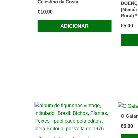
Celestino da Costa
DOENÇ
F-
(Memóri
€
10.00
3
Rural) 
€
5.00
ADICIONAR
O Gafan
€
6.00