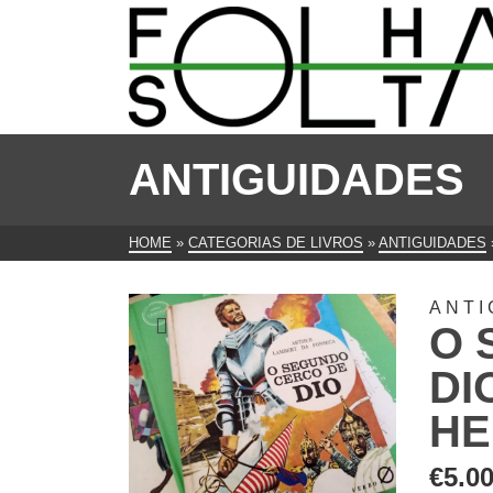
ANTIGUIDADES
HOME
»
CATEGORIAS DE LIVROS
»
ANTIGUIDADES
ANTI
O 
DI
HE
€
5.0