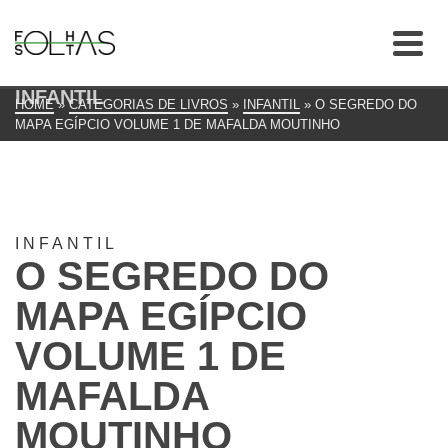
INFANTIL
HOME
»
CATEGORIAS DE LIVROS
»
INFANTIL
»
O SEGREDO DO
MAPA EGÍPCIO VOLUME 1 DE MAFALDA MOUTINHO
INFANTIL
O SEGREDO DO
MAPA EGÍPCIO
VOLUME 1 DE
MAFALDA
MOUTINHO