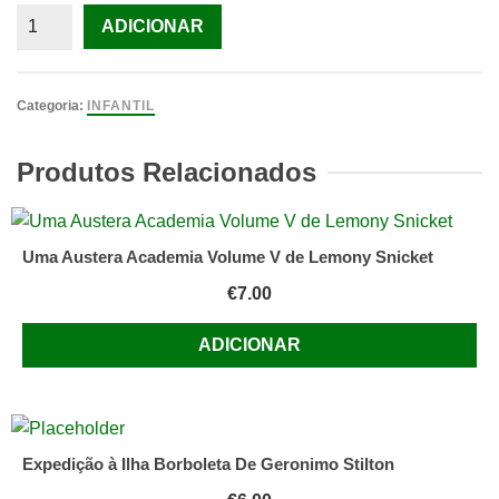
Quantidade
ADICIONAR
de
O
Segredo
Categoria:
INFANTIL
do
Mapa
Produtos Relacionados
Egípcio
Volume
1
Uma Austera Academia Volume V de Lemony Snicket
de
€
7.00
Mafalda
Moutinho
ADICIONAR
Expedição à Ilha Borboleta De Geronimo Stilton