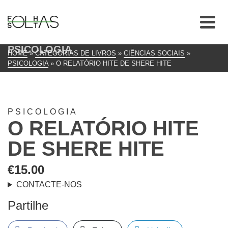
PSICOLOGIA
HOME
»
CATEGORIAS DE LIVROS
»
CIÊNCIAS SOCIAIS
»
PSICOLOGIA
»
O RELATÓRIO HITE DE SHERE HITE
PSICOLOGIA
O RELATÓRIO HITE
DE SHERE HITE
€
15.00
CONTACTE-NOS
Partilhe