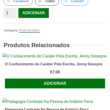
Facebook
Twitter
LinkedIn
Quantidade
ADICIONAR
de
O
Relatório
Categoria:
PSICOLOGIA
Hite
de
Produtos Relacionados
Shere
Hite
O Conhecimento do Caráter Pela Escrita, Jenny Deseyne
€
7.00
ADICIONAR
Pedagogia Centrada Na Pessoa de António Ferra