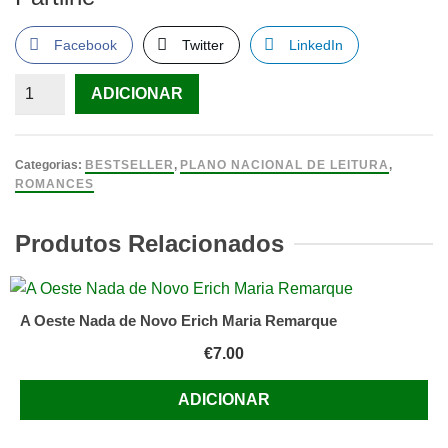
Facebook
Twitter
LinkedIn
Quantidade
ADICIONAR
de
O
Reino
Categorias:
BESTSELLER
,
PLANO NACIONAL DE LEITURA
,
do
ROMANCES
Dragão
de
Produtos Relacionados
Ouro
de
Isabel
A Oeste Nada de Novo Erich Maria Remarque
Allende
€
7.00
ADICIONAR