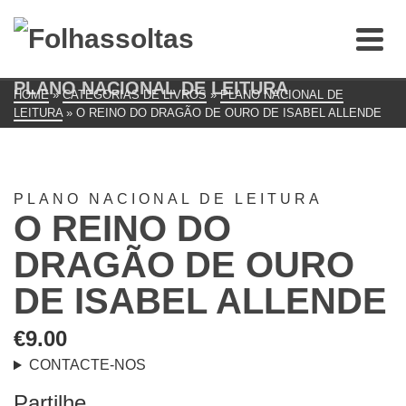
PLANO NACIONAL DE LEITURA
HOME
»
CATEGORIAS DE LIVROS
»
PLANO NACIONAL DE
LEITURA
»
O REINO DO DRAGÃO DE OURO DE ISABEL ALLENDE
PLANO NACIONAL DE LEITURA
O REINO DO
DRAGÃO DE OURO
DE ISABEL ALLENDE
€
9.00
CONTACTE-NOS
Partilhe