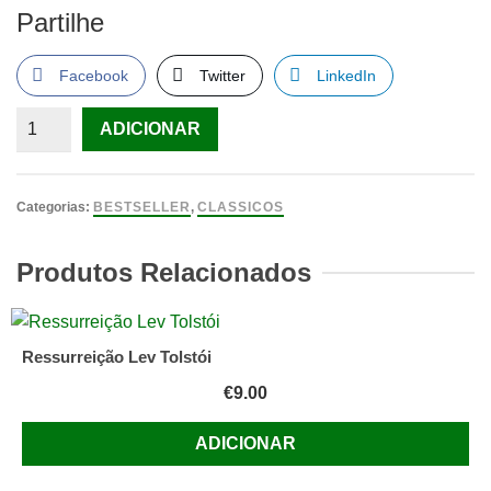
Partilhe
Facebook
Twitter
LinkedIn
Quantidade
ADICIONAR
de
O
Príncipe
Categorias:
BESTSELLER
,
CLASSICOS
e
o
Produtos Relacionados
Pobre
de
Mark
Ressurreição Lev Tolstói
Twain
€
9.00
ADICIONAR