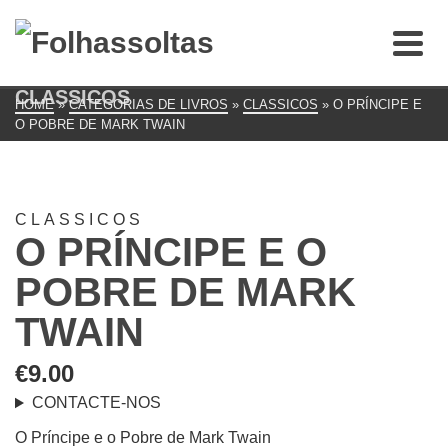
CLASSICOS
HOME
»
CATEGORIAS DE LIVROS
»
CLASSICOS
»
O PRÍNCIPE E
O POBRE DE MARK TWAIN
CLASSICOS
O PRÍNCIPE E O
POBRE DE MARK
TWAIN
€
9.00
CONTACTE-NOS
O Príncipe e o Pobre de Mark Twain