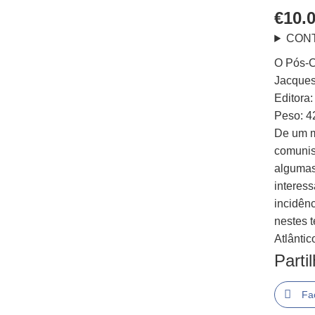
€
10.
CON
O Pós-C
Jacques
Editora:
Peso: 4
De um m
comunis
algumas
interes
incidên
nestes 
Atlântic
Parti
Fa