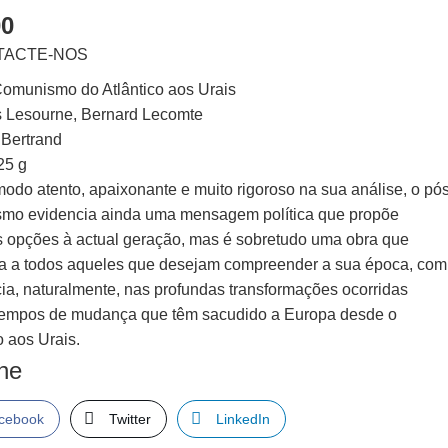
00
TACTE-NOS
omunismo do Atlântico aos Urais
 Lesourne, Bernard Lecomte
 Bertrand
25 g
odo atento, apaixonante e muito rigoroso na sua análise, o pós
mo evidencia ainda uma mensagem política que propõe
 opções à actual geração, mas é sobretudo uma obra que
sa a todos aqueles que desejam compreender a sua época, com
cia, naturalmente, nas profundas transformações ocorridas
tempos de mudança que têm sacudido a Europa desde o
o aos Urais.
lhe
cebook
Twitter
LinkedIn