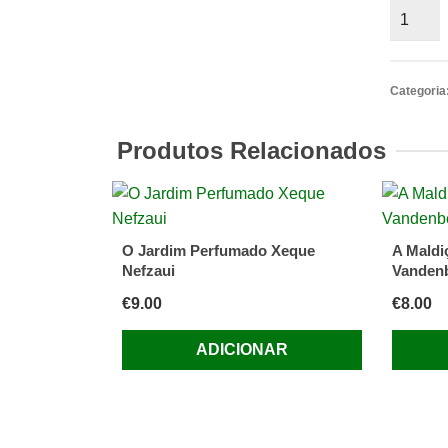
Quantid
de
O
Pós-
Categoria
Comuni
do
Produtos Relacionados
Atlântic
aos
Urais
Jacque
O Jardim Perfumado Xeque
A Maldi
Lesourn
Nefzaui
Vanden
Bernard
€
9.00
€
8.00
Lecomt
ADICIONAR