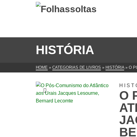
HISTÓRIA
HOME
»
CATEGORIAS DE LIVROS
»
HISTÓRIA
»
O P
HIST
O 
AT
JA
BE