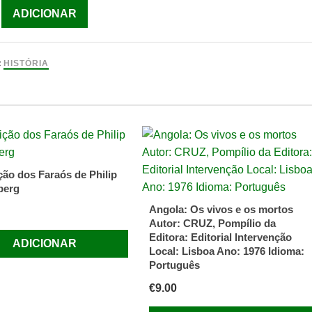
ade
ADICIONAR
:
HISTÓRIA
smo
o
s
ção dos Faraós de Philip
e,
berg
Angola: Os vivos e os mortos
e
Autor: CRUZ, Pompílio da
Editora: Editorial Intervenção
ADICIONAR
Local: Lisboa Ano: 1976 Idioma:
Português
€
9.00