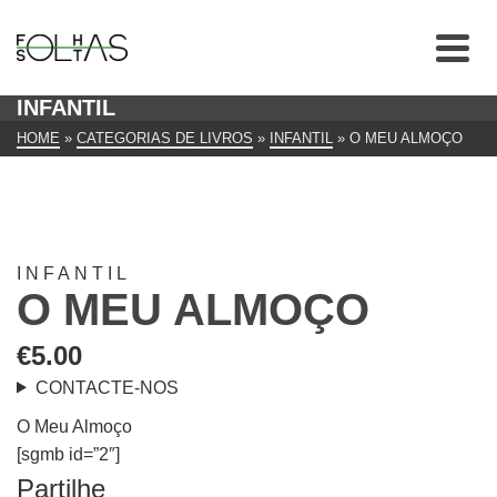
INFANTIL
HOME
»
CATEGORIAS DE LIVROS
»
INFANTIL
»
O MEU ALMOÇO
INFANTIL
O MEU ALMOÇO
€
5.00
CONTACTE-NOS
O Meu Almoço
[sgmb id=”2″]
Partilhe