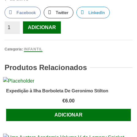
Facebook
Twitter
LinkedIn
Quantidade
ADICIONAR
de
O
Meu
Categoria:
INFANTIL
Almoço
Produtos Relacionados
Expedição à Ilha Borboleta De Geronimo Stilton
€
6.00
ADICIONAR