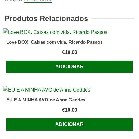
Categoria:
FOTOGRAFIA
da
Fotografia,
Produtos Relacionados
Lisboa
,
1993
Love BOX, Caixas com vida, Ricardo Passos
€
10.00
ADICIONAR
EU E A MINHA AVO de Anne Geddes
€
10.00
ADICIONAR