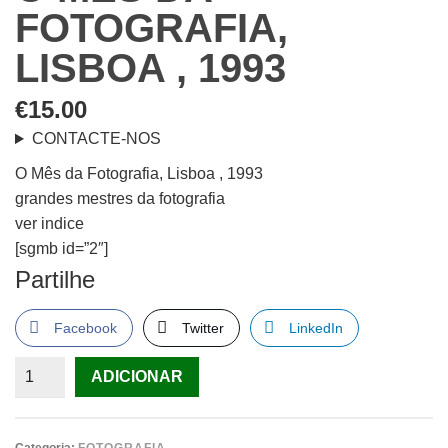
FOTOGRAFIA,
LISBOA , 1993
€
15.00
CONTACTE-NOS
O Mês da Fotografia, Lisboa , 1993
grandes mestres da fotografia
ver indice
[sgmb id=”2″]
Partilhe
Facebook
Twitter
LinkedIn
Quantidade
ADICIONAR
de
O
Mês