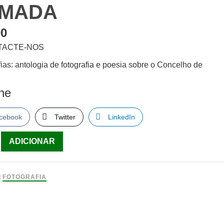
MADA
00
TACTE-NOS
ias: antologia de fotografia e poesia sobre o Concelho de
lhe
cebook
Twitter
LinkedIn
ade
ADICIONAR
ias
:
FOTOGRAFIA
a
ia