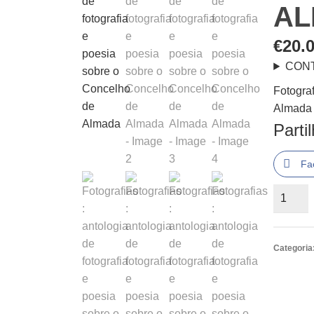
AL
€
20.
CON
Fotograf
Almada
Parti
Fa
Quantid
de
Fotograf
:
Categoria
antologi
de
fotograf