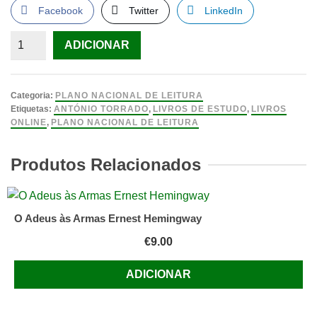
Facebook
Twitter
LinkedIn
Quantidade
ADICIONAR
de
O
Macaco
Categoria:
PLANO NACIONAL DE LEITURA
de
Etiquetas:
ANTÓNIO TORRADO
,
LIVROS DE ESTUDO
,
LIVROS
ONLINE
,
PLANO NACIONAL DE LEITURA
Rabo
Cortado
Produtos Relacionados
e
Outras
Histórias
Tradicionais
O Adeus às Armas Ernest Hemingway
Portuguesas
€
9.00
Contadas
de
ADICIONAR
Novo