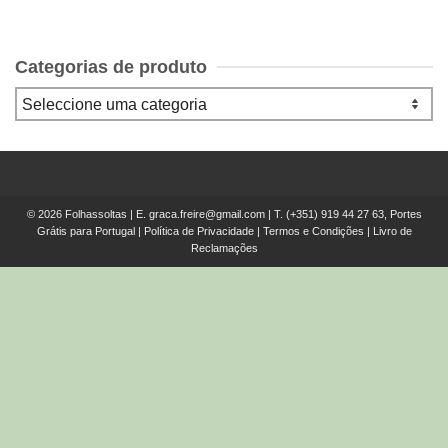
Categorias de produto
© 2026 Folhassoltas | E.
graca.freire@gmail.com
| T.
(+351) 919 44 27 63, Portes
Grátis para Portugal
|
Política de Privacidade
|
Termos e Condições
|
Livro de
Reclamações