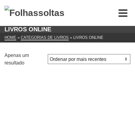
LIVROS ONLINE
HOME
»
CATEGORIAS DE LIVROS
»
LIVROS ONLINE
Apenas um
resultado
O Macaco de Rabo Cortado e Outras Histórias
Tradicionais Portuguesas Contadas de Novo
€
10.00