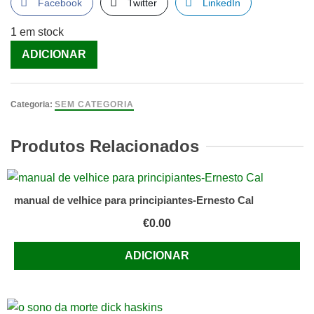
Facebook
Twitter
LinkedIn
1 em stock
Quantidade
ADICIONAR
de
O
Labirinto
Categoria:
SEM CATEGORIA
da
Rosa
Produtos Relacionados
[Livro]
manual de velhice para principiantes-Ernesto Cal
€
0.00
ADICIONAR