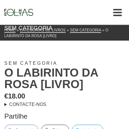
SEM CATEGORIA
HOME
»
CATEGORIAS DE LIVROS
»
SEM CATEGORIA
»
O
LABIRINTO DA ROSA [LIVRO]
SEM CATEGORIA
O LABIRINTO DA
ROSA [LIVRO]
€
18.00
CONTACTE-NOS
Partilhe