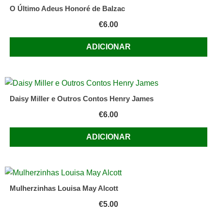
de
O Último Adeus Honoré de Balzac
Assis
€
6.00
(Autor)
Edição
ADICIONAR
em
Português
Daisy Miller e Outros Contos Henry James
€
6.00
ADICIONAR
Mulherzinhas Louisa May Alcott
€
5.00