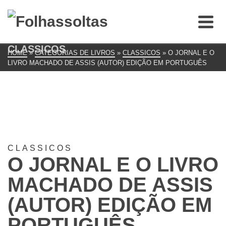
CLASSICOS
HOME
»
CATEGORIAS DE LIVROS
»
CLASSICOS
»
O JORNAL E O
LIVRO MACHADO DE ASSIS (AUTOR) EDIÇÃO EM PORTUGUÊS
CLASSICOS
O JORNAL E O LIVRO
MACHADO DE ASSIS
(AUTOR) EDIÇÃO EM
PORTUGUÊS