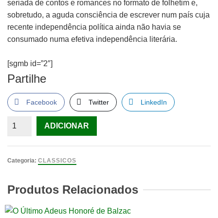
seriada de contos e romances no formato de folhetim e,
sobretudo, a aguda consciência de escrever num país cuja
recente independência política ainda não havia se
consumado numa efetiva independência literária.
[sgmb id=”2″]
Partilhe
Facebook
Twitter
LinkedIn
Quantidade
ADICIONAR
de
O
Jornal
Categoria:
CLASSICOS
e
o
Produtos Relacionados
Livro
Machado