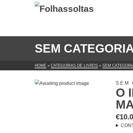
SEM CATEGORI
HOME
»
CATEGORIAS DE LIVROS
»
SEM CATEGORI
SEM 
O 
MA
€
10.
CON