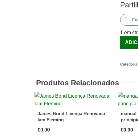
Parti
Fa
1 em st
Quantid
ADIC
de
O
Intrínse
Categoria
de
Manolo
Produtos Relacionados
[Livro]
James Bond Licença Renovada
manual 
Iam Fleming
princip
€
0.00
€
0.00