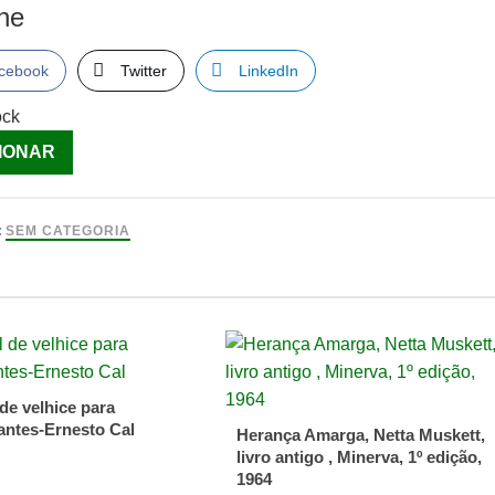
lhe
cebook
Twitter
LinkedIn
ock
ade
IONAR
co
:
SEM CATEGORIA
de velhice para
iantes-Ernesto Cal
Herança Amarga, Netta Muskett,
livro antigo , Minerva, 1º edição,
1964