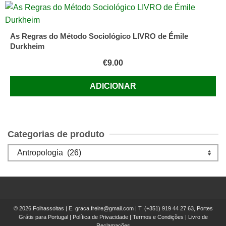
As Regras do Método Sociológico LIVRO de Émile
Durkheim
€
9.00
ADICIONAR
Categorias de produto
© 2026 Folhassoltas | E.
graca.freire@gmail.com
| T.
(+351) 919 44 27 63, Portes
Grátis para Portugal
|
Política de Privacidade
|
Termos e Condições
|
Livro de
Reclamações