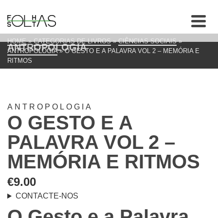
HOME
»
CATEGORIAS DE LIVROS
»
CIÊNCIAS SOCIAIS
»
ANTROPOLOGIA
ANTROPOLOGIA
»
O GESTO E A PALAVRA VOL 2 – MEMÓRIA E
RITMOS
ANTROPOLOGIA
O GESTO E A
PALAVRA VOL 2 –
MEMÓRIA E RITMOS
€
9.00
CONTACTE-NOS
O Gesto e a Palavra