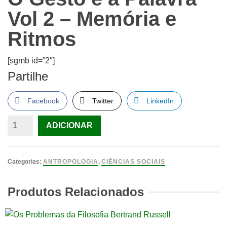
Vol 2 – Memória e
Ritmos
[sgmb id=”2″]
Partilhe
Facebook
Twitter
LinkedIn
Quantidade
ADICIONAR
de
O
Gesto
Categorias:
ANTROPOLOGIA
,
CIÊNCIAS SOCIAIS
e
a
Produtos Relacionados
Palavra
Vol
2