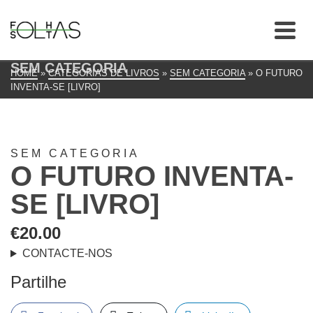
SEM CATEGORIA
HOME
»
CATEGORIAS DE LIVROS
»
SEM CATEGORIA
»
O FUTURO
INVENTA-SE [LIVRO]
SEM CATEGORIA
O FUTURO INVENTA-
SE [LIVRO]
€
20.00
CONTACTE-NOS
Partilhe