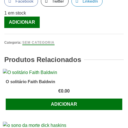
Facebook
Twitter
LinkedIn
1 em stock
Quantidade
ADICIONAR
de
O
Futuro
Categoria:
SEM CATEGORIA
Inventa-
se
Produtos Relacionados
[Livro]
O solitário Faith Baldwin
€
0.00
ADICIONAR