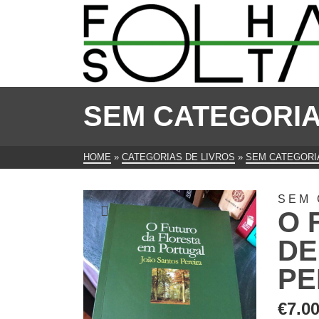
SEM CATEGORI
HOME
»
CATEGORIAS DE LIVROS
»
SEM CATEGORI
SEM 
O 
DE
PE
€
7.0