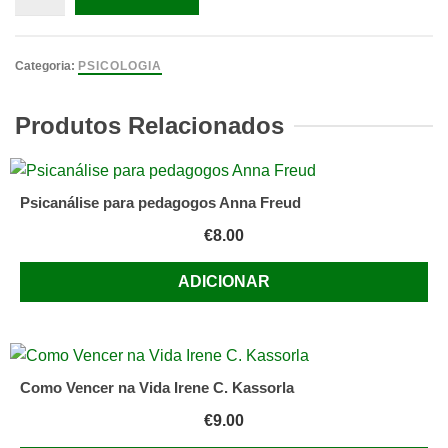
de
O
Diálogo
Categoria:
PSICOLOGIA
Corporal
de
Produtos Relacionados
Pierre
Vayer
Psicanálise para pedagogos Anna Freud
€
8.00
ADICIONAR
Como Vencer na Vida Irene C. Kassorla
€
9.00