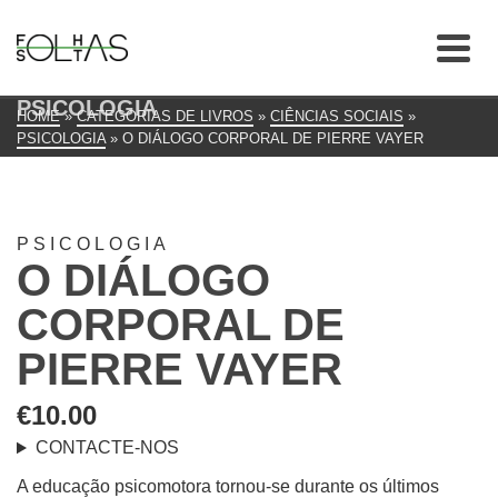
PSICOLOGIA
HOME
»
CATEGORIAS DE LIVROS
»
CIÊNCIAS SOCIAIS
»
PSICOLOGIA
»
O DIÁLOGO CORPORAL DE PIERRE VAYER
PSICOLOGIA
O DIÁLOGO
CORPORAL DE
PIERRE VAYER
€
10.00
CONTACTE-NOS
A educação psicomotora tornou-se durante os últimos