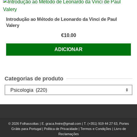
Introdução ao Método de Leonardo da Vinci de Paul
Valery
€
10.00
ADICIONAR
Categorias de produto
© 2026 Folhassoltas | E.
graca.freire@gmail.com
| T.
(+351) 919 44 27 63, Portes
Grátis para Portugal
|
Política de Privacidade
|
Termos e Condições
|
Livro de
Reclamações