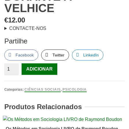
VELHICE
€
12.00
CONTACTE-NOS
Partilhe
Facebook
Twitter
LinkedIn
Quantidade
ADICIONAR
de
O
desenvolvimento
Categorias:
CIÊNCIAS SOCIAIS
,
PSICOLOGIA
psicológico
na
Produtos Relacionados
idade
adulta
e
Os Métodos em Sociologia LIVRO de Raymond Boudon