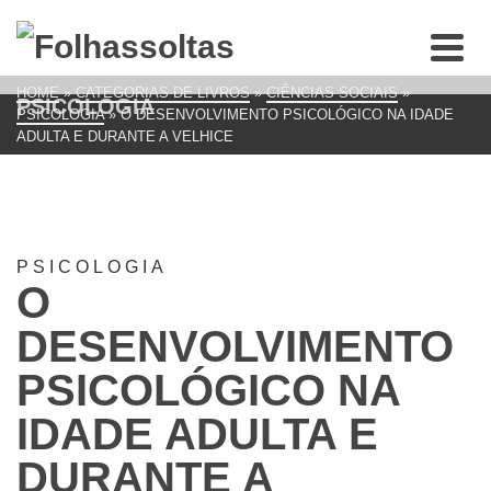
HOME
»
CATEGORIAS DE LIVROS
»
CIÊNCIAS SOCIAIS
»
PSICOLOGIA
PSICOLOGIA
»
O DESENVOLVIMENTO PSICOLÓGICO NA IDADE
ADULTA E DURANTE A VELHICE
PSICOLOGIA
O
DESENVOLVIMENTO
PSICOLÓGICO NA
IDADE ADULTA E
DURANTE A