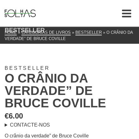
BESTSELLER
HOME
»
CATEGORIAS DE LIVROS
»
BESTSELLER
»
O CRÂNIO DA
VERDADE” DE BRUCE COVILLE
BESTSELLER
O CRÂNIO DA
VERDADE” DE
BRUCE COVILLE
€
6.00
CONTACTE-NOS
O crânio da verdade” de Bruce Coville