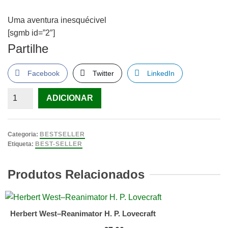
Uma aventura inesquécivel
[sgmb id=”2″]
Partilhe
Facebook
Twitter
LinkedIn
Quantidade
ADICIONAR
de
O
crânio
Categoria:
BESTSELLER
da
Etiqueta:
BEST-SELLER
verdade"
de
Produtos Relacionados
Bruce
Coville
Herbert West–Reanimator H. P. Lovecraft