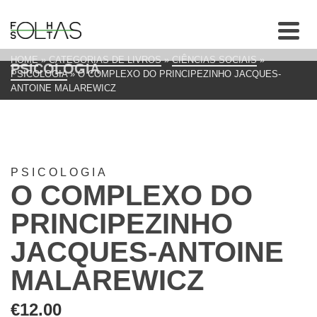
HOME
»
CATEGORIAS DE LIVROS
»
CIÊNCIAS SOCIAIS
»
PSICOLOGIA
PSICOLOGIA
»
O COMPLEXO DO PRINCIPEZINHO JACQUES-
ANTOINE MALAREWICZ
PSICOLOGIA
O COMPLEXO DO
PRINCIPEZINHO
JACQUES-ANTOINE
MALAREWICZ
€
12.00