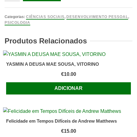
de
O
Complexo
Categorias:
CIÊNCIAS SOCIAIS
,
DESENVOLVIMENTO PESSOAL
,
do
PSICOLOGIA
Principezinho
Jacques-
Produtos Relacionados
Antoine
Malarewicz
YASMIN A DEUSA MAE SOUSA, VITORINO
€
10.00
ADICIONAR
Felicidade em Tempos Difíceis de Andrew Matthews
€
15.00