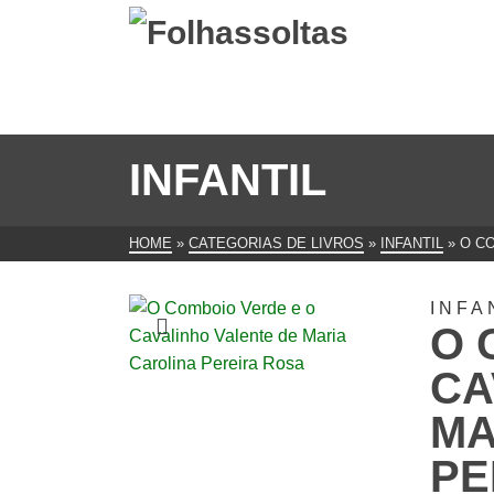
INFANTIL
HOME
»
CATEGORIAS DE LIVROS
»
INFANTIL
»
O C
INFA
O 
CA
MA
PE