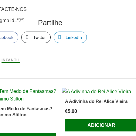
TACTE-NOS
sgmb id=”2″]
Partilhe
cebook
Twitter
LinkedIn
:
INFANTIL
A Adivinha do Rei Alice Vieira
em Medo de Fantasmas?
€
5.00
nimo Stilton
ADICIONAR