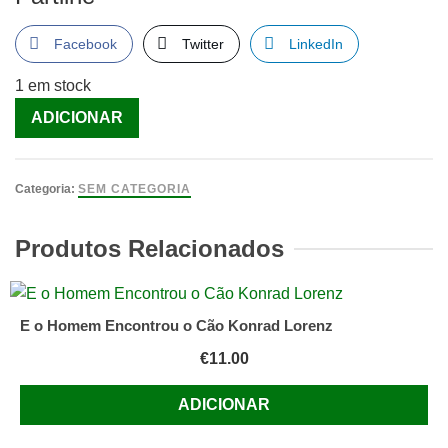
Facebook
Twitter
LinkedIn
1 em stock
Quantidade
ADICIONAR
de
Não
Sei
Categoria:
SEM CATEGORIA
Nada
Sobre
Produtos Relacionados
o
Amor
[Livro]
E o Homem Encontrou o Cão Konrad Lorenz
€
11.00
ADICIONAR