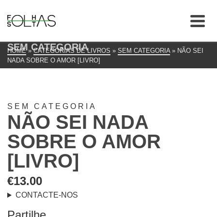
SEM CATEGORIA
HOME
»
CATEGORIAS DE LIVROS
»
SEM CATEGORIA
»
NÃO SEI
NADA SOBRE O AMOR [LIVRO]
SEM CATEGORIA
NÃO SEI NADA
SOBRE O AMOR
[LIVRO]
€
13.00
CONTACTE-NOS
Partilhe