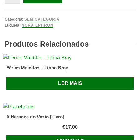
de
Não
Gosto
Categoria:
SEM CATEGORIA
do
Etiqueta:
NORA EPHRON
Meu
Pescoço
Produtos Relacionados
-
E
outros
Férias Malditas – Libba Bray
humores,
achaques
LER MAIS
e
amores
da
vida
A Herança do Vazio [Livro]
das
€
17.00
mulheres