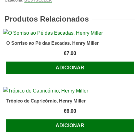
Categoria:
BESTSELLER
com
a
Produtos Relacionados
Morte
O Sorriso ao Pé das Escadas, Henry Miller
€
7.00
ADICIONAR
Trópico de Capricórnio, Henry Miller
€
6.00
ADICIONAR