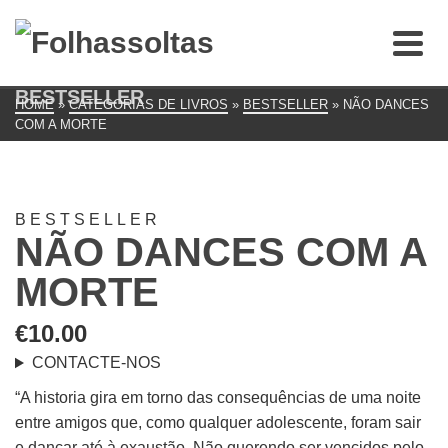
BESTSELLER
HOME
»
CATEGORIAS DE LIVROS
»
BESTSELLER
»
NÃO DANCES
COM A MORTE
BESTSELLER
NÃO DANCES COM A
MORTE
€
10.00
CONTACTE-NOS
“A historia gira em torno das consequências de uma noite
entre amigos que, como qualquer adolescente, foram sair
e dançar até à exaustão. Não querendo ser vencidos pelo