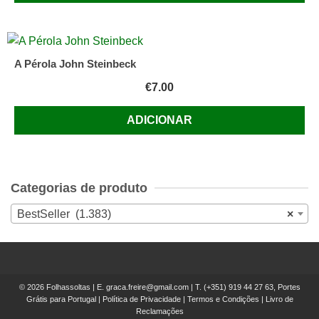
A Pérola John Steinbeck
€
7.00
ADICIONAR
Categorias de produto
BestSeller (1.383)
×
© 2026 Folhassoltas | E.
graca.freire@gmail.com
| T.
(+351) 919 44 27 63, Portes
Grátis para Portugal
|
Política de Privacidade
|
Termos e Condições
|
Livro de
Reclamações