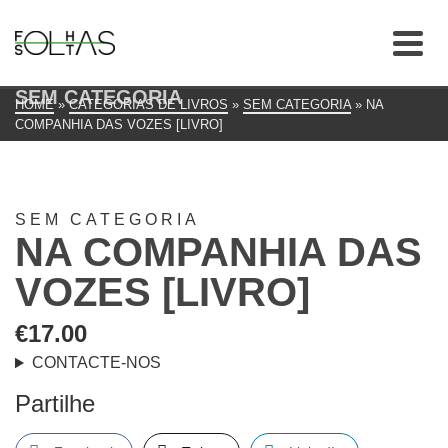
SEM CATEGORIA
HOME
»
CATEGORIAS DE LIVROS
»
SEM CATEGORIA
»
NA
COMPANHIA DAS VOZES [LIVRO]
SEM CATEGORIA
NA COMPANHIA DAS
VOZES [LIVRO]
€
17.00
CONTACTE-NOS
Partilhe