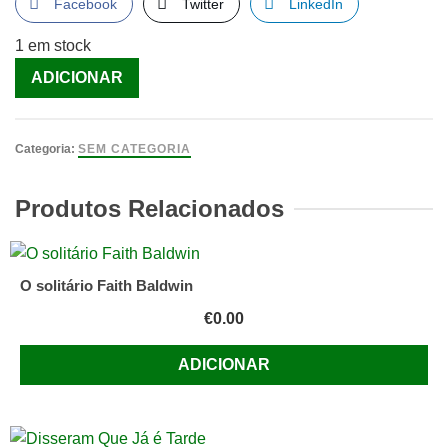
Facebook
Twitter
LinkedIn
1 em stock
Quantidade
ADICIONAR
de
Na
Companhia
Categoria:
SEM CATEGORIA
das
Vozes
Produtos Relacionados
[Livro]
O solitário Faith Baldwin
€
0.00
ADICIONAR