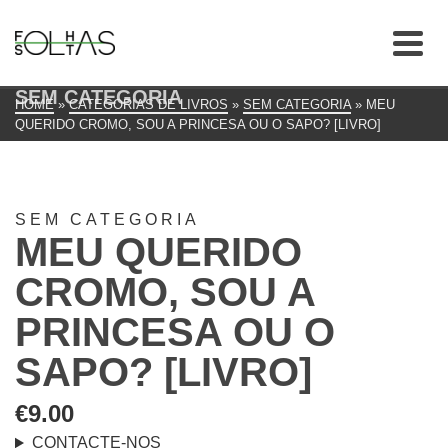
SEM CATEGORIA
HOME
»
CATEGORIAS DE LIVROS
»
SEM CATEGORIA
»
MEU
QUERIDO CROMO, SOU A PRINCESA OU O SAPO? [LIVRO]
SEM CATEGORIA
MEU QUERIDO
CROMO, SOU A
PRINCESA OU O
SAPO? [LIVRO]
€
9.00
CONTACTE-NOS