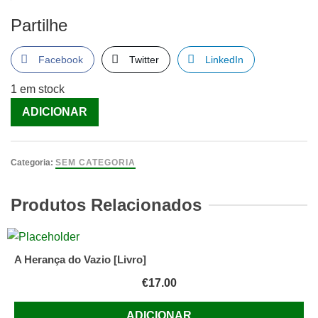
Partilhe
Facebook
Twitter
LinkedIn
1 em stock
Quantidade
ADICIONAR
de
Meu
Querido
Categoria:
SEM CATEGORIA
Cromo,
Sou
Produtos Relacionados
a
Princesa
ou
A Herança do Vazio [Livro]
o
€
17.00
Sapo?
[Livro]
ADICIONAR