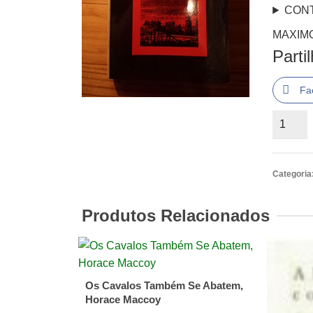
CON
MAXIM
Parti
Fa
Quantid
de
MAXIM
GORKI
Categoria
-
TEMPE
Produtos Relacionados
SOBRE
A
CIDAD
Os Cavalos Também Se Abatem,
Horace Maccoy