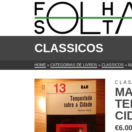
CLASSICOS
HOME
»
CATEGORIAS DE LIVROS
»
CLASSICOS
»
M
CLAS
MA
TE
CI
€
6.0