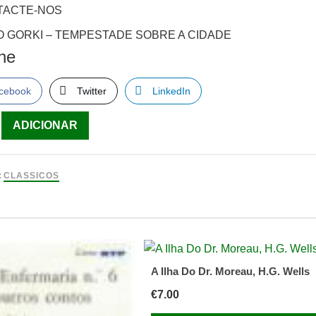
TACTE-NOS
O GORKI – TEMPESTADE SOBRE A CIDADE
lhe
cebook
Twitter
LinkedIn
ade
ADICIONAR
O
:
CLASSICOS
STADE
E
A Ilha Do Dr. Moreau, H.G. Wells
€
7.00