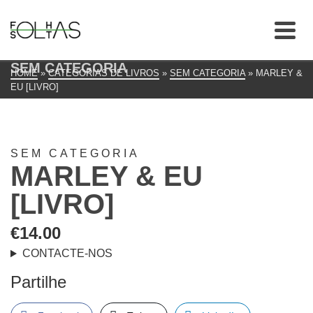
SEM CATEGORIA
HOME
»
CATEGORIAS DE LIVROS
»
SEM CATEGORIA
»
MARLEY &
EU [LIVRO]
SEM CATEGORIA
MARLEY & EU
[LIVRO]
€
14.00
CONTACTE-NOS
Partilhe