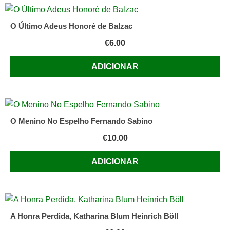
da
ONU
O Último Adeus Honoré de Balzac
de
€
6.00
Jerry
Piasecki
ADICIONAR
O Menino No Espelho Fernando Sabino
€
10.00
ADICIONAR
A Honra Perdida, Katharina Blum Heinrich Böll