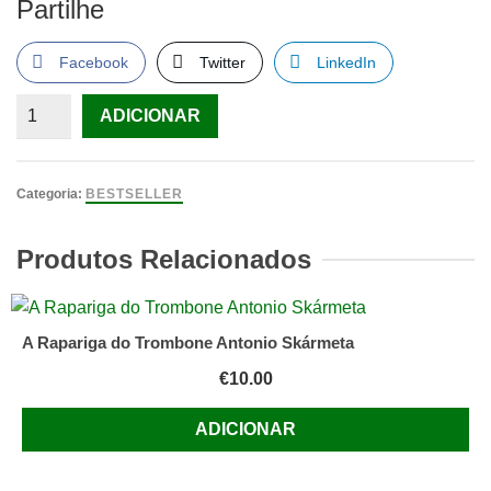
Partilhe
Facebook
Twitter
LinkedIn
Quantidade
ADICIONAR
de
Marie
-
Categoria:
BESTSELLER
Na
Sombra
Produtos Relacionados
do
Leão
Com
A Rapariga do Trombone Antonio Skármeta
prefácio
€
10.00
de
Kofi
ADICIONAR
Annan,
Secretário-
Geral