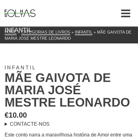
INFANTIL
HOME
»
CATEGORIAS DE LIVROS
»
INFANTIL
»
MÃE GAIVOTA DE
MARIA JOSÉ MESTRE LEONARDO
INFANTIL
MÃE GAIVOTA DE
MARIA JOSÉ
MESTRE LEONARDO
€
10.00
CONTACTE-NOS
Este conto narra a maravilhosa história de Amor entre uma