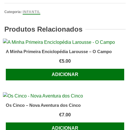
Mãe
Gaivota
Categoria:
INFANTIL
de
Maria
Produtos Relacionados
José
Mestre
Leonardo
A Minha Primeira Enciclopédia Larousse – O Campo
€
5.00
ADICIONAR
Os Cinco – Nova Aventura dos Cinco
€
7.00
ADICIONAR