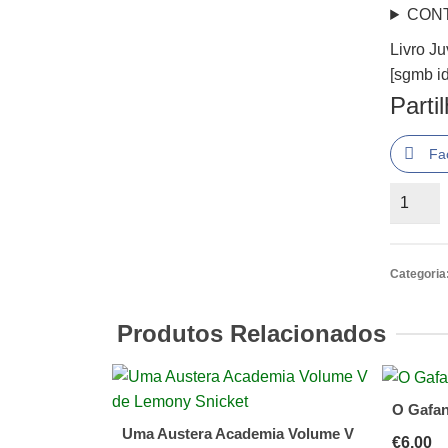
CON
Livro J
[sgmb id
Parti
Fa
Quantid
de
Livro
Juvenil
Categoria
Energia
Carvão
Produtos Relacionados
de
Bill
Gunsto
O Gafan
Uma Austera Academia Volume V
€
6.00