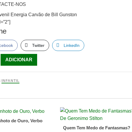
TACTE-NOS
uvenil Energia Carvão de Bill Gunston
=”2″]
lhe
cebook
Twitter
LinkedIn
ade
ADICIONAR
:
INFANTIL
n
hoto de Ouro, Verbo
Quem Tem Medo de Fantasmas?