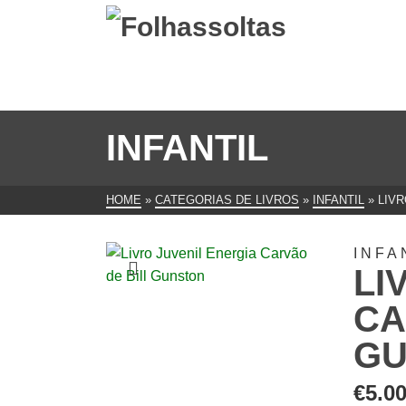
INFANTIL
HOME
»
CATEGORIAS DE LIVROS
»
INFANTIL
»
LIVR
INFA
LI
CA
GU
€
5.0