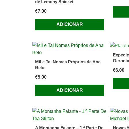
de Lemony Snicket
€
7.00
ADICIONAR
Expediç
Geronim
Mil e Tal Nomes Próprios de Ana
Belo
€
6.00
€
5.00
ADICIONAR
A Montanha Falante – 1.ª Parte De
Novas A