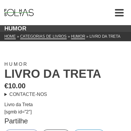
HUMOR
HOME
»
CATEGORIAS DE LIVROS
»
HUMOR
»
LIVRO DA TRETA
HUMOR
LIVRO DA TRETA
€
10.00
CONTACTE-NOS
Livro da Treta
[sgmb id=”2″]
Partilhe