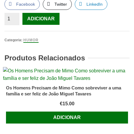
Facebook
Twitter
LinkedIn
Quantidade
ADICIONAR
de
Livro
da
Categoria:
HUMOR
Treta
Produtos Relacionados
Os Homens Precisam de Mimo Como sobreviver a uma
família e ser feliz de João Miguel Tavares
€
15.00
ADICIONAR