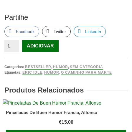
Partilhe
Facebook
Twitter
LinkedIn
Quantidade
ADICIONAR
de
O
Caminho
Categorias:
BESTSELLER
,
HUMOR
,
SEM CATEGORIA
para
Etiquetas:
ERIC IDLE
,
HUMOR
,
O CAMINHO PARA MARTE
Marte
Um
Produtos Relacionados
Romance
Pós-
Modem
Pinceladas De Buen Humor Francia, Alfonso
de
€
15.00
Eric
Idle