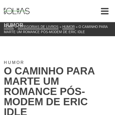
HUMOR
HOME
»
CATEGORIAS DE LIVROS
»
HUMOR
»
O CAMINHO PARA
MARTE UM ROMANCE PÓS-MODEM DE ERIC IDLE
HUMOR
O CAMINHO PARA
MARTE UM
ROMANCE PÓS-
MODEM DE ERIC
IDLE