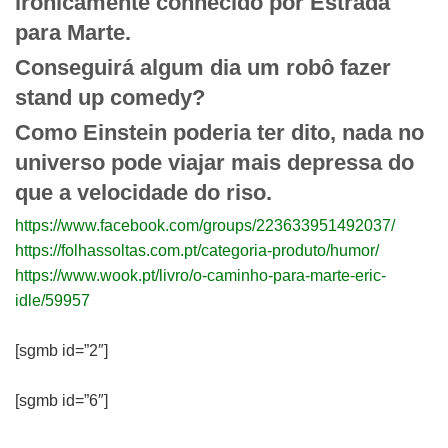
ironicamente conhecido por Estrada
para Marte.
Conseguirá algum dia um robô fazer
stand up comedy?
Como Einstein poderia ter dito, nada no
universo pode viajar mais depressa do
que a velocidade do riso.
https://www.facebook.com/groups/223633951492037/
https://folhassoltas.com.pt/categoria-produto/humor/
https://www.wook.pt/livro/o-caminho-para-marte-eric-
idle/59957
[sgmb id=”2″]
[sgmb id=”6″]