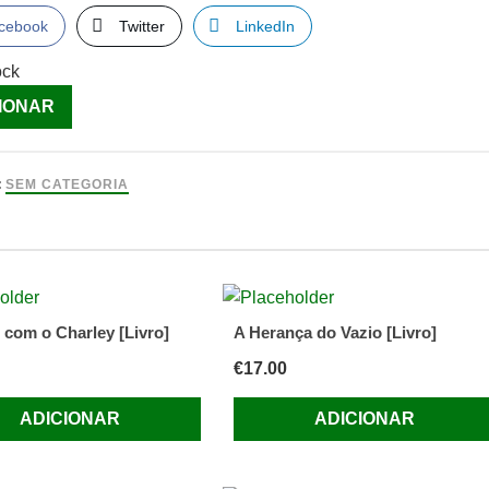
cebook
Twitter
LinkedIn
ock
ade
IONAR
-
:
SEM CATEGORIA
 com o Charley [Livro]
A Herança do Vazio [Livro]
€
17.00
ADICIONAR
ADICIONAR