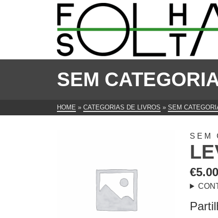
SEM CATEGORI
HOME
»
CATEGORIAS DE LIVROS
»
SEM CATEGORI
SEM 
LE
€
5.0
CON
Parti