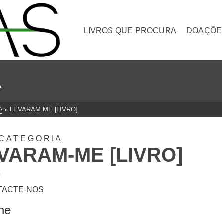
LIVROS QUE PROCURA
DOAÇÕE
A
A
»
LEVARAM-ME [LIVRO]
CATEGORIA
VARAM-ME [LIVRO]
0
TACTE-NOS
lhe