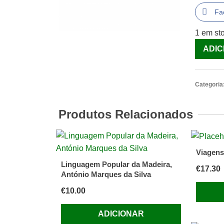
Fa
1 em st
Quantid
ADIC
de
Levaram
me
Categoria
[Livro]
Produtos Relacionados
Viagens
Linguagem Popular da Madeira,
€
17.30
António Marques da Silva
€
10.00
ADICIONAR