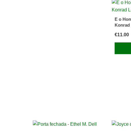
E o Ho
Konrad
€
11.00