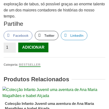
exploração de tabus, só possível graças ao enorme talento
de um dos maiores contadores de histórias do nosso
tempo.
Partilhe
Facebook
Twitter
LinkedIn
Quantidade
ADICIONAR
de
Kafka
à
Categoria:
BESTSELLER
Beira-
Mar,
Produtos Relacionados
Haruki
Murakami
Colecção Infanto Juvenil uma aventura de Ana Maria
Magalhães e Isabel Alçada