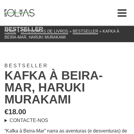
BESTSELLER
HOME
»
CATEGORIAS DE LIVROS
»
BESTSELLER
»
KAFKA À
BEIRA-MAR, HARUKI MURAKAMI
BESTSELLER
KAFKA À BEIRA-
MAR, HARUKI
MURAKAMI
€
18.00
CONTACTE-NOS
“Kafka à Beira-Mar” narra as aventuras (e desventuras) de