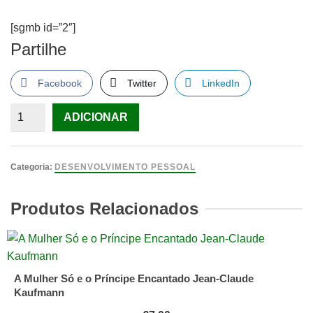
[sgmb id=”2″]
Partilhe
Facebook
Twitter
LinkedIn
Quantidade
ADICIONAR
de
Isabel
Leal,
Categoria:
DESENVOLVIMENTO PESSOAL
Livros
da
Produtos Relacionados
autora,
preço
por
livro
A Mulher Só e o Príncipe Encantado Jean-Claude
Kaufmann