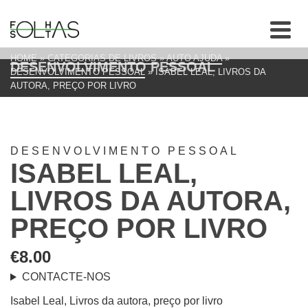
HOME
»
CATEGORIAS DE LIVROS
»
AUTO AJUDA
»
DESENVOLVIMENTO PESSOAL
DESENVOLVIMENTO PESSOAL
»
ISABEL LEAL, LIVROS DA
AUTORA, PREÇO POR LIVRO
DESENVOLVIMENTO PESSOAL
ISABEL LEAL,
LIVROS DA AUTORA,
PREÇO POR LIVRO
€
8.00
CONTACTE-NOS
Isabel Leal, Livros da autora, preço por livro