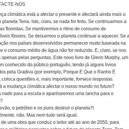
TACTE-NOS
a climática está a afectar o presente e afectará ainda mais o
o planeta Terra. Isto, claro, se nada for feito. Se continuarmos a
r as florestas. Se mantivermos o ritmo de consumo de
íveis fósseis. Se deixarmos o planeta continuar a aquecer. Se 
ação nos países desenvolvidos permanecer muito baseada na
Se o consumo médio de água não for reduzido. E, claro, se nos
s apenas pelas perguntas. Este novo livro de Glenn Murphy, um
m conhecido do público português, tendo já alguns livros
dos pela Gradiva (por exemplo, Porque É Que o Ranho É
 coloca questões e, mais importante, fornece respostas.
á a mudança climática afectar o nosso mundo no futuro?
a nado para a escola e apanharemos uma lancha para o
o?
arvão, o petróleo e os puns destruir o planeta?!
lmente, não. Mas nem tudo será igual.
e de uma obra que conduz o leitor até ao ano de 2050, para