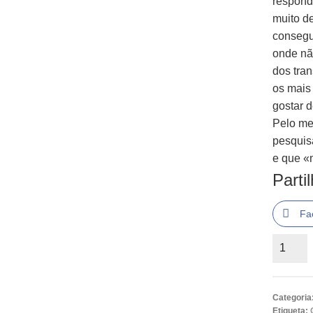
responde
muito d
consegu
onde nã
dos tran
os mais
gostar d
Pelo me
pesquis
e que «
Parti
Fa
Quantid
de
Irão
os
Categoria
Puns
Etiqueta: