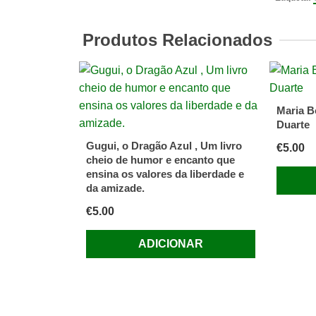
Destruir
o
Produtos Relacionados
Planeta
de
Glenn
Murphy
Maria B
Duarte
Gugui, o Dragão Azul , Um livro
€
5.00
cheio de humor e encanto que
ensina os valores da liberdade e
da amizade.
€
5.00
ADICIONAR