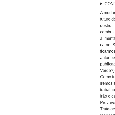
CON
A mudanç
futuro d
destrui
combust
aliment
carne. 
ficarmo
autor be
publica
Verde?),
Como ir
Iremos 
trabalh
Irão o c
Provave
Trata-s