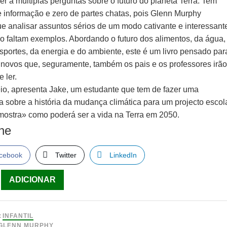
r a múltiplas perguntas sobre o futuro do planeta Terra. Tem
e informação e zero de partes chatas, pois Glenn Murphy
e analisar assuntos sérios de um modo cativante e interessant
o faltam exemplos. Abordando o futuro dos alimentos, da água,
sportes, da energia e do ambiente, este é um livro pensado par
 novos que, seguramente, também os pais e os professores irã
e ler.
io, apresenta Jake, um estudante que tem de fazer uma
a sobre a história da mudança climática para um projecto escol
mostra» como poderá ser a vida na Terra em 2050.
lhe
cebook
Twitter
LinkedIn
ade
ADICIONAR
:
INFANTIL
GLENN MURPHY