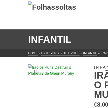
INFANTIL
HOME
»
CATEGORIAS DE LIVROS
»
INFANTIL
»
IRÃ
INFA
IR
O 
M
€
8.0