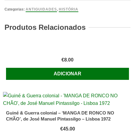
Ir
Pró
Categorias:
ANTIGUIDADES
,
HISTÓRIA
Maneta
A
Produtos Relacionados
Revolta
Contra
os
Franceses
€
8.00
(1808)
de
ADICIONAR
Vasco
Pulido
Valente
Guiné & Guerra colonial – ‘MANGA DE RONCO NO
CHÃO’, de José Manuel Pintassilgo – Lisboa 1972
€
45.00