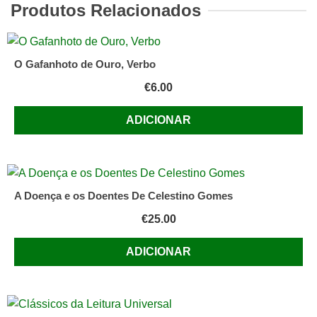
Portugal
Produtos Relacionados
-
1.º
volume:
O Gafanhoto de Ouro, Verbo
Algarve
€
6.00
ADICIONAR
A Doença e os Doentes De Celestino Gomes
€
25.00
ADICIONAR