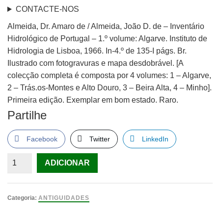
CONTACTE-NOS
Almeida, Dr. Amaro de / Almeida, João D. de – Inventário
Hidrológico de Portugal – 1.º volume: Algarve. Instituto de
Hidrologia de Lisboa, 1966. In-4.º de 135-I págs. Br.
Ilustrado com fotogravuras e mapa desdobrável. [A
colecção completa é composta por 4 volumes: 1 – Algarve,
2 – Trás.os-Montes e Alto Douro, 3 – Beira Alta, 4 – Minho].
Primeira edição. Exemplar em bom estado. Raro.
Partilhe
Facebook
Twitter
LinkedIn
Quantidade
ADICIONAR
de
Inventário
Hidrológico
Categoria:
ANTIGUIDADES
de