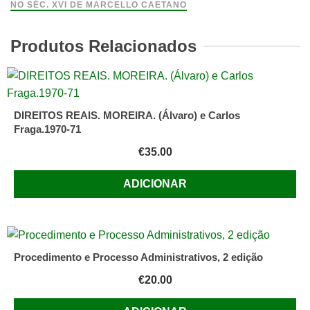
(Sécs.
NO SÉC. XVI DE MARCELLO CAETANO
XII-
XVI)
Produtos Relacionados
seguida
de
Subsídios
para
DIREITOS REAIS. MOREIRA. (Álvaro) e Carlos
a
Fraga.1970-71
História
€
35.00
das
Fontes
ADICIONAR
do
Direito
em
Portugal
Procedimento e Processo Administrativos, 2 edição
no
Séc.
€
20.00
XVI