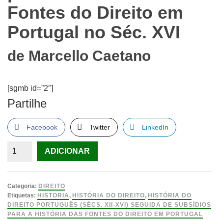
Fontes do Direito em
Portugal no Séc. XVI
de
Marcello Caetano
[sgmb id=”2″]
Partilhe
Facebook
Twitter
LinkedIn
Quantidade
ADICIONAR
de
História
do
Categoria:
DIREITO
Direito
Etiquetas:
HISTORIA
,
HISTÓRIA DO DIREITO
,
HISTÓRIA DO
DIREITO PORTUGUÊS (SÉCS. XII-XVI) SEGUIDA DE SUBSÍDIOS
Português
PARA A HISTÓRIA DAS FONTES DO DIREITO EM PORTUGAL