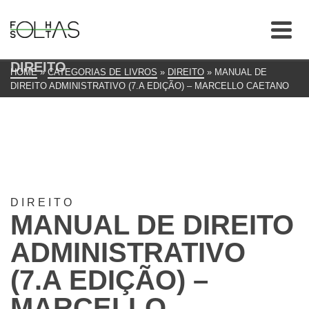
DIREITO
HOME
»
CATEGORIAS DE LIVROS
»
DIREITO
»
MANUAL DE
DIREITO ADMINISTRATIVO (7.A EDIÇÃO) – MARCELLO CAETANO
DIREITO
MANUAL DE DIREITO
ADMINISTRATIVO
(7.A EDIÇÃO) –
MARCELLO