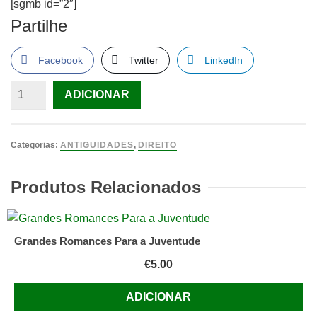
[sgmb id=”2″]
Partilhe
Facebook
Twitter
LinkedIn
Quantidade
ADICIONAR
de
Manual
De
Categorias:
ANTIGUIDADES
,
DIREITO
Direito
Administrativo
Produtos Relacionados
(7.a
edição)
–
Grandes Romances Para a Juventude
Marcello
€
5.00
Caetano
ADICIONAR