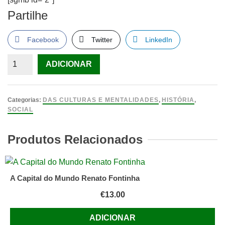
Partilhe
Facebook
Twitter
LinkedIn
Quantidade
ADICIONAR
de
História
do
Categorias:
DAS CULTURAS E MENTALIDADES
,
HISTÓRIA
,
Beijo,
SOCIAL
Gérald
Cahen
Produtos Relacionados
A Capital do Mundo Renato Fontinha
€
13.00
ADICIONAR