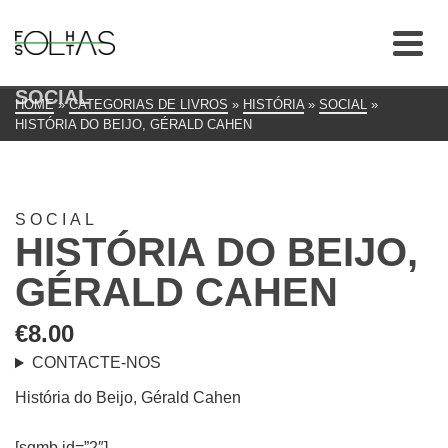
SOCIAL
HOME
»
CATEGORIAS DE LIVROS
»
HISTÓRIA
»
SOCIAL
»
HISTÓRIA DO BEIJO, GÉRALD CAHEN
SOCIAL
HISTÓRIA DO BEIJO,
GÉRALD CAHEN
€
8.00
CONTACTE-NOS
História do Beijo, Gérald Cahen
[sgmb id=”2″]