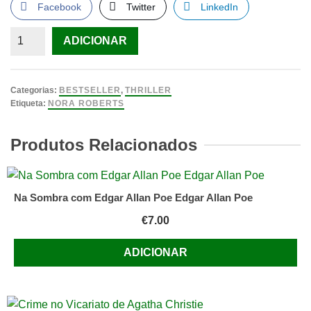
Facebook
Twitter
LinkedIn
Quantidade
ADICIONAR
de
Herança
de
Categorias:
BESTSELLER
,
THRILLER
Fogo
Etiqueta:
NORA ROBERTS
Trilogia
da
Produtos Relacionados
Herança
-
Volume
Na Sombra com Edgar Allan Poe Edgar Allan Poe
I
€
7.00
de
Nora
ADICIONAR
Roberts