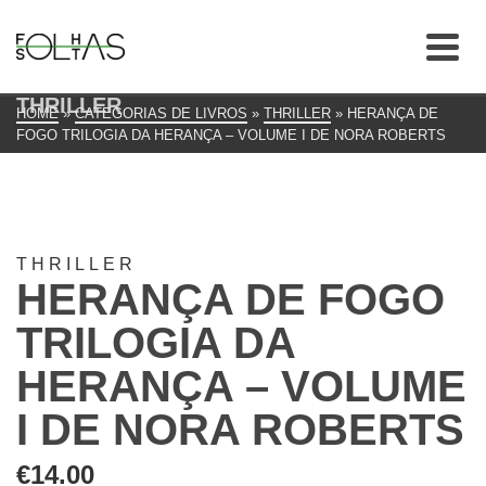
THRILLER
HOME
»
CATEGORIAS DE LIVROS
»
THRILLER
»
HERANÇA DE
FOGO TRILOGIA DA HERANÇA – VOLUME I DE NORA ROBERTS
THRILLER
HERANÇA DE FOGO
TRILOGIA DA
HERANÇA – VOLUME
I DE NORA ROBERTS
€
14.00