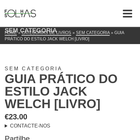
SEM CATEGORIA
HOME
»
CATEGORIAS DE LIVROS
»
SEM CATEGORIA
»
GUIA
PRÁTICO DO ESTILO JACK WELCH [LIVRO]
SEM CATEGORIA
GUIA PRÁTICO DO
ESTILO JACK
WELCH [LIVRO]
€
23.00
CONTACTE-NOS
Partilhe