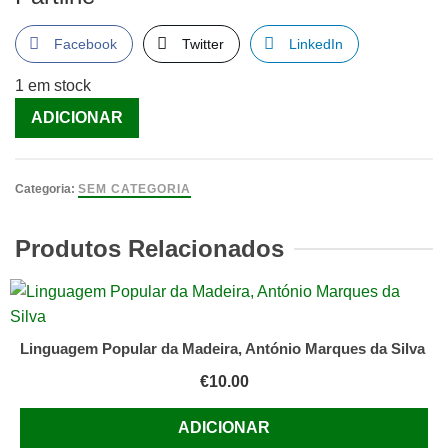
Facebook
Twitter
LinkedIn
1 em stock
Quantidade
ADICIONAR
de
Guia
Prático
Categoria:
SEM CATEGORIA
do
Estilo
Produtos Relacionados
Jack
Welch
[Livro]
Linguagem Popular da Madeira, António Marques da Silva
€
10.00
ADICIONAR