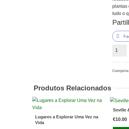
plantas 
tudo o q
Parti
Fa
Quantid
de
Guia
Americ
Categoria
Express
-
Produtos Relacionados
África
do
Sul
Seville
de
Lugares a Explorar Uma Vez na
€
10.00
Michael
Vida
Brett,