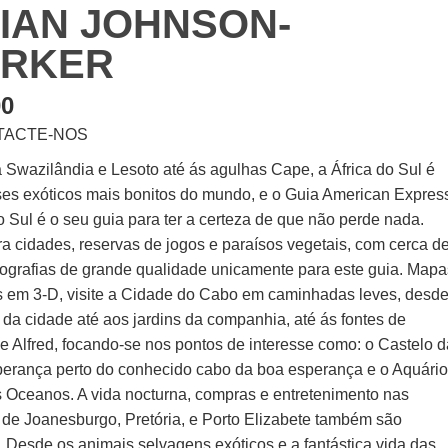
IAN JOHNSON-
RKER
00
TACTE-NOS
 Swazilândia e Lesoto até ás agulhas Cape, a África do Sul é
ses exóticos mais bonitos do mundo, e o Guia American Expres
o Sul é o seu guia para ter a certeza de que não perde nada.
a cidades, reservas de jogos e paraísos vegetais, com cerca d
tografias de grande qualidade unicamente para este guia. Mapa
s em 3-D, visite a Cidade do Cabo em caminhadas leves, desd
 da cidade até aos jardins da companhia, até ás fontes de
 e Alfred, focando-se nos pontos de interesse como: o Castelo 
erança perto do conhecido cabo da boa esperança e o Aquári
s Oceanos. A vida nocturna, compras e entretenimento nas
 de Joanesburgo, Pretória, e Porto Elizabete também são
. Desde os animais selvagens exóticos e a fantástica vida das