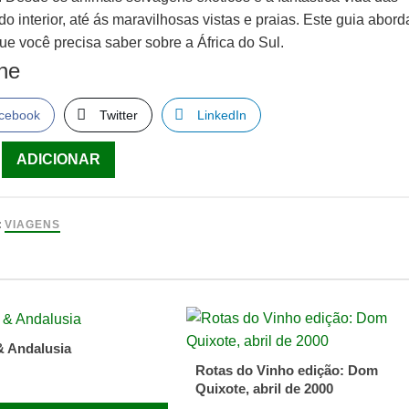
do interior, até ás maravilhosas vistas e praias. Este guia abord
ue você precisa saber sobre a África do Sul.
lhe
cebook
Twitter
LinkedIn
ade
ADICIONAR
an
:
VIAGENS
 & Andalusia
Rotas do Vinho edição: Dom
Quixote, abril de 2000