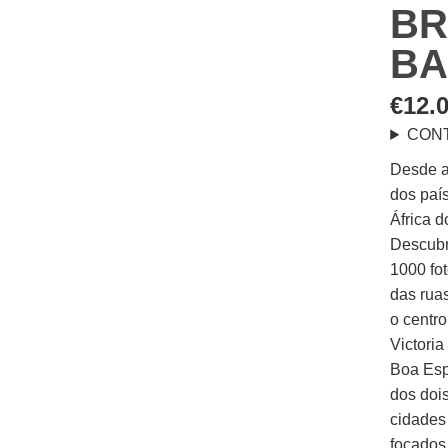
BR
BA
€
12.
CON
Desde a
dos paí
África d
Descubr
1000 fo
das rua
o centro
Victoria
Boa Esp
dos doi
cidades
focados