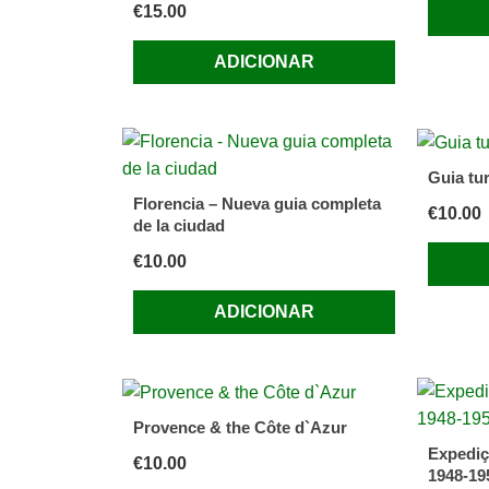
€
15.00
Mariëlle
Rensse
ADICIONAR
e
Brian
Johnson
Barker
Guia tu
Florencia – Nueva guia completa
€
10.00
de la ciudad
€
10.00
ADICIONAR
Provence & the Côte d`Azur
Expedi
€
10.00
1948-19