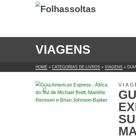
VIAGENS
HOME
»
CATEGORIAS DE LIVROS
»
VIAGENS
»
GUI
VIAG
GU
EX
SU
MA