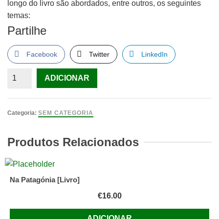
longo do livro são abordados, entre outros, os seguintes
temas:
Partilhe
Facebook
Twitter
LinkedIn
Quantidade
ADICIONAR
de
Gestão
de
Categoria:
SEM CATEGORIA
Projectos
de
Produtos Relacionados
Software,
António
Miguel
Na Patagónia [Livro]
€
16.00
ADICIONAR