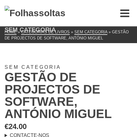
SEM CATEGORIA
HOME
»
CATEGORIAS DE LIVROS
»
SEM CATEGORIA
»
GESTÃO
DE PROJECTOS DE SOFTWARE, ANTÓNIO MIGUEL
SEM CATEGORIA
GESTÃO DE
PROJECTOS DE
SOFTWARE,
ANTÓNIO MIGUEL
€
24.00
CONTACTE-NOS