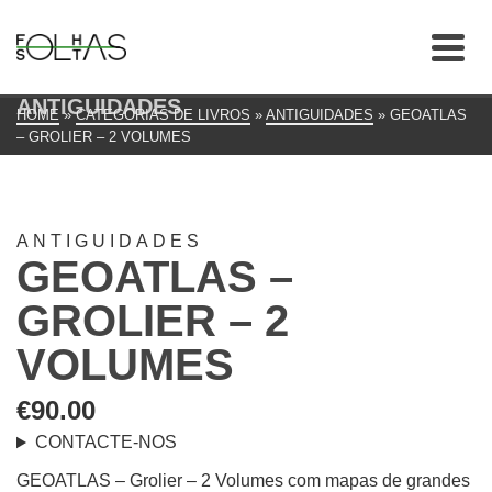
ANTIGUIDADES
HOME
»
CATEGORIAS DE LIVROS
»
ANTIGUIDADES
»
GEOATLAS
– GROLIER – 2 VOLUMES
ANTIGUIDADES
GEOATLAS –
GROLIER – 2
VOLUMES
€
90.00
CONTACTE-NOS
GEOATLAS – Grolier – 2 Volumes com mapas de grandes