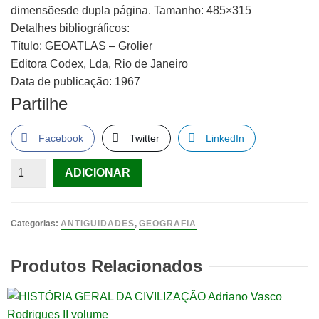
dimensõesde dupla página. Tamanho: 485×315
Detalhes bibliográficos:
Título: GEOATLAS – Grolier
Editora Codex, Lda, Rio de Janeiro
Data de publicação: 1967
Partilhe
Facebook
Twitter
LinkedIn
Quantidade
ADICIONAR
de
GEOATLAS
-
Categorias:
ANTIGUIDADES
,
GEOGRAFIA
Grolier
-
Produtos Relacionados
2
Volumes