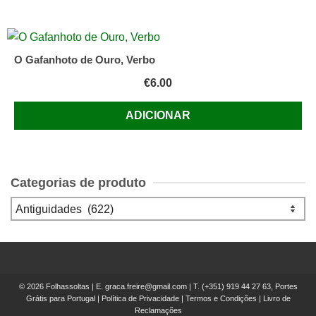
O Gafanhoto de Ouro, Verbo
€
6.00
ADICIONAR
Categorias de produto
© 2026 Folhassoltas | E.
graca.freire@gmail.com
| T.
(+351) 919 44 27 63, Portes
Grátis para Portugal
|
Política de Privacidade
|
Termos e Condições
|
Livro de
Reclamações