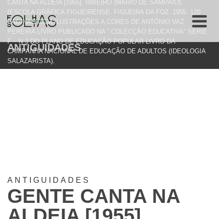
CANTA NA ALDEIA [1955]. RIBEIRO (MÁRIO DE SAMPAIO).
(ESCOLA GRÁFICA FIGUEIRENSE. FIGUEIRA DA FOZ. 1955. 120
PAGINAS COM ILUSTRAÇÕES A CORES DE ANTÓNIO VAZ
PEREIRA LIVRO PUBLICADO NA ” COLECÇÃO EDUCATIVA” SERIE
F – N 3 DO PLANO DE EDUCAÇÃO POPULAR LIVRO DA
ANTIGUIDADES
CAMPANHA NACIONAL DE EDUCAÇÃO DE ADULTOS (IDEOLOGIA
SALAZARISTA).
ANTIGUIDADES
GENTE CANTA NA
ALDEIA [1955].