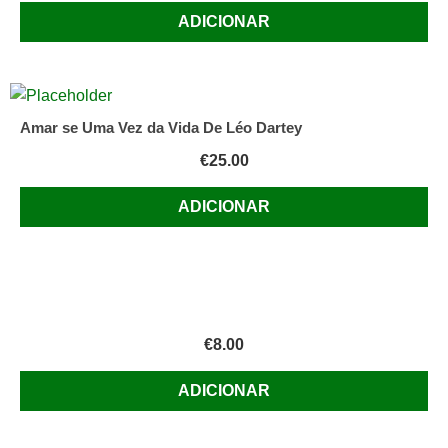
N
ADICIONAR
3
do
Plano
de
Amar se Uma Vez da Vida De Léo Dartey
Educação
Popular
€
25.00
Livro
ADICIONAR
da
campanha
Nacional
de
Educação
de
€
8.00
Adultos
(ideologia
ADICIONAR
Salazarista).