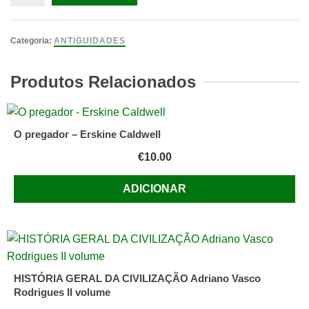
de
GENTE
CANTA
Categoria:
ANTIGUIDADES
NA
ALDEIA
Produtos Relacionados
[1955].
RIBEIRO
(Mário
O pregador – Erskine Caldwell
de
€
10.00
Sampaio).
(Escola
ADICIONAR
gráfica
Figueirense.
Figueira
da
Foz.
HISTÓRIA GERAL DA CIVILIZAÇÃO Adriano Vasco
1955.
Rodrigues II volume
120