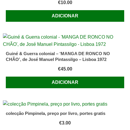
paginas
€
10.00
Com
ADICIONAR
ilustrações
a
cores
de
António
Vaz
Guiné & Guerra colonial – ‘MANGA DE RONCO NO
CHÃO’, de José Manuel Pintassilgo – Lisboa 1972
Pereira
Livro
€
45.00
publicado
na
ADICIONAR
"
Colecção
Educativa"
Serie
colecção Pimpinela, preço por livro, portes gratis
F
€
3.00
-